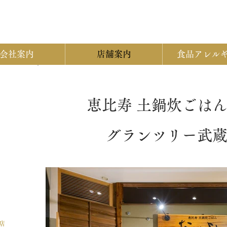
会社案内
店舗案内
食品アレル
恵比寿 土鍋炊ごはん
グランツリー武
店